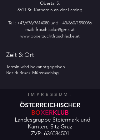
Obertal 5,
8611 St. Katharein an der Laming
Tel.: +43/676/7614080 und +43/660/1590086
mail: froschlacke@gmx at
Zeit & Ort
Termin wird bekanntgegeben
Bezirk Bruck-Mürzzuschlag
IMPRESSUM:
ÖSTERREICHISCHER
BO
XER
KLUB
- Landesgruppe Steiermark und
Kärnten,
Sitz Graz
ZVR:
636084501