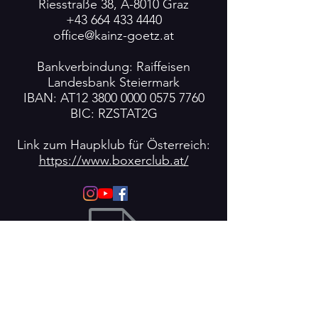
Riesstraße 38, A-8010 Graz
+43 664 433 4440
office@kainz-goetz.at
Bankverbindung: Raiffeisen
Landesbank Steiermark
IBAN: AT12
3800 0000 0575 7760
BIC: RZSTAT2G
Link zum Haupklub für Österreich:
https://www.boxerclub.at/
Datenschutzerklärung BK.pdf