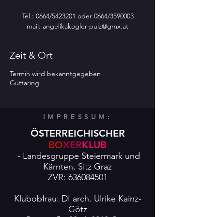
Tel.: 0664/5423201 oder 0664/3590003
mail: angelikakogler-pulz@gmx.at
Zeit & Ort
Termin wird bekanntgegeben
Guttaring
IMPRESSUM:
ÖSTERREICHISCHER
BO
XER
KLUB
- Landesgruppe Steiermark und
Kärnten,
Sitz Graz
ZVR:
636084501
Klubobfrau: DI arch. Ulrike Kainz-
Götz