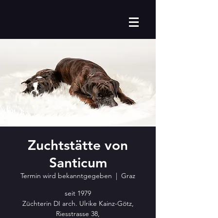
Zuchtstätte von
Santicum
Termin wird bekanntgegeben
  |  
Graz
seit 1979
Züchterin DI arch. Ulrike Kainz-Götz,
Riesstrasse 38,