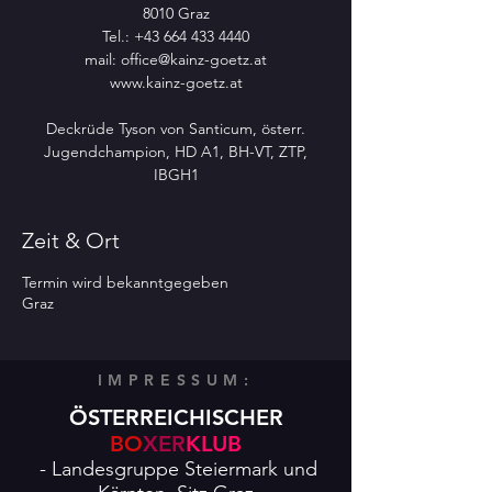
8010 Graz
Tel.: +43 664 433 4440
mail: office@kainz-goetz.at
www.kainz-goetz.at
Deckrüde Tyson von Santicum, österr.
Jugendchampion, HD A1, BH-VT, ZTP,
Zeit & Ort
Termin wird bekanntgegeben
Graz
IMPRESSUM:
ÖSTERREICHISCHER
BO
XER
KLUB
- Landesgruppe Steiermark und